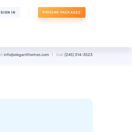
SIGN IN
PRICING PACKAGES
l:
info@elegantthemes.com
| Call:
(245) 314-3523