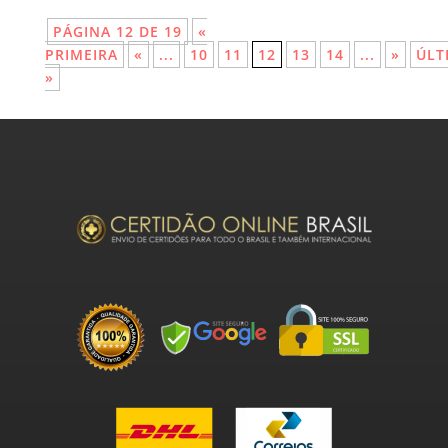
PÁGINA 12 DE 19
«
PRIMEIRA
«
...
10
11
12
13
14
...
»
ÚLT
»